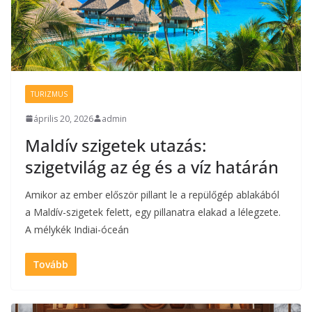
TURIZMUS
április 20, 2026
admin
Maldív szigetek utazás:
szigetvilág az ég és a víz határán
Amikor az ember először pillant le a repülőgép ablakából
a Maldív-szigetek felett, egy pillanatra elakad a lélegzete.
A mélykék Indiai-óceán
Tovább